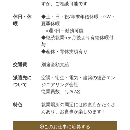
すが、ご相談可能です
休日・休
◆土・日・祝/年末年始休暇・GW・
暇
夏季休暇
※週3日～勤務可能
◆継続就業6ヶ月後より有給休暇付
与
◆産休・育休実績有り
交通費
別途全額支給
派遣先に
空調・衛生・電気・建築の総合エン
ついて
ジニアリング会社
従業員数、1,297名
特色
就業場所の周辺には飲食店がたくさ
んあり、お食事が楽しめます！
このお仕事に応募する