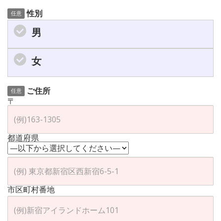
性別
任意
男
女
ご住所
任意
〒
都道府県
市区町村番地