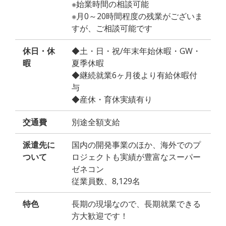
※始業時間の相談可能
※月0～20時間程度の残業がございま
すが、ご相談可能です
休日・休
◆土・日・祝/年末年始休暇・GW・
暇
夏季休暇
◆継続就業6ヶ月後より有給休暇付
与
◆産休・育休実績有り
交通費
別途全額支給
派遣先に
国内の開発事業のほか、海外でのプ
ついて
ロジェクトも実績が豊富なスーパー
ゼネコン
従業員数、8,129名
特色
長期の現場なので、長期就業できる
方大歓迎です！