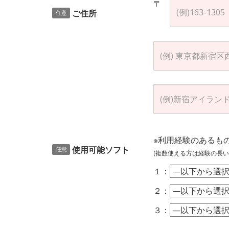
〒
ご住所
任意
※利用経験のあるも
使用可能ソフト
任意
(複数使える方は経験の長い
１：
２：
３：