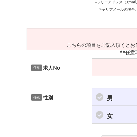
※フリーアドレス（gmai
キャリアメールの場合、ご自身の設定等
こちらの項目をご記入頂くとお
**任意
求人No
任意
男
性別
任意
女