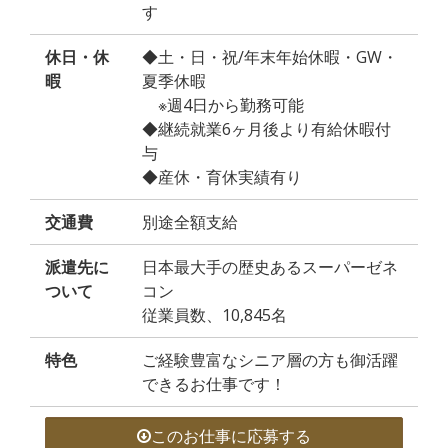
す
休日・休
◆土・日・祝/年末年始休暇・GW・
暇
夏季休暇
※週4日から勤務可能
◆継続就業6ヶ月後より有給休暇付
与
◆産休・育休実績有り
交通費
別途全額支給
派遣先に
日本最大手の歴史あるスーパーゼネ
ついて
コン
従業員数、10,845名
特色
ご経験豊富なシニア層の方も御活躍
できるお仕事です！
このお仕事に応募する