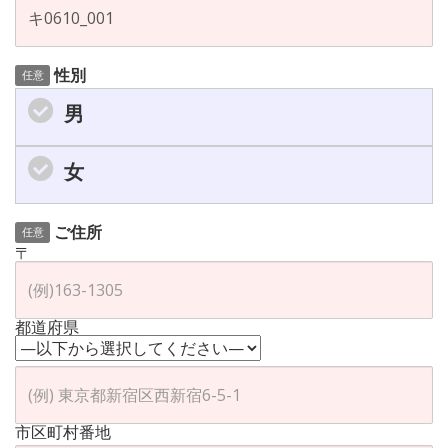
性別
任意
男
女
ご住所
任意
〒
都道府県
市区町村番地