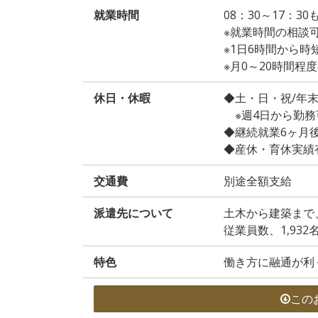
就業時間
08：30～17：3
※就業時間の相談
※1日6時間から時
※月0～20時間
休日・休暇
◆土・日・祝/年
※週4日から勤務
◆継続就業6ヶ月
◆産休・育休実績
交通費
別途全額支給
派遣先について
土木から建築まで
従業員数、1,932
特色
働き方に融通が利
この