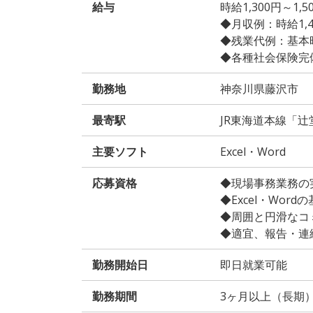
給与
時給1,300円～1
◆月収例：時給1,400
◆残業代例：基本時給
◆各種社会保険完
勤務地
神奈川県藤沢市
最寄駅
JR東海道本線「辻
主要ソフト
Excel・Word
応募資格
◆現場事務業務の
◆Excel・Wor
◆周囲と円滑なコ
◆適宜、報告・連
勤務開始日
即日就業可能
勤務期間
3ヶ月以上（長期