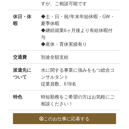
すが、ご相談可能です
休日・休
◆土・日・祝/年末年始休暇・GW・
暇
夏季休暇
◆継続就業6ヶ月後より有給休暇付
与
◆産休・育休実績有り
交通費
別途全額支給
派遣先に
水に関する事業に強みをもつ総合コ
ついて
ンサルタント
従業員数、618名
特色
時短勤務をご希望の方はお気軽にご
相談ください！
このお仕事に応募する