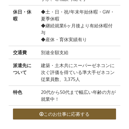
休日・休
◆土・日・祝/年末年始休暇・GW・
暇
夏季休暇
◆継続就業6ヶ月後より有給休暇付
与
◆産休・育休実績有り
交通費
別途全額支給
派遣先に
建築・土木共にスーパーゼネコンに
ついて
次ぐ評価を得ている準大手ゼネコン
従業員数、3,375人
特色
20代から50代まで幅広い年齢の方が
就業中！
このお仕事に応募する