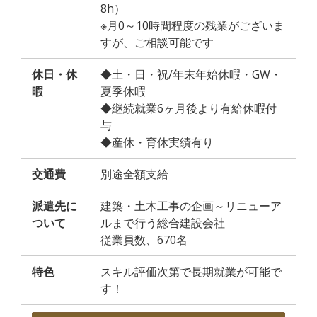
8h）
※月0～10時間程度の残業がございま
すが、ご相談可能です
休日・休
◆土・日・祝/年末年始休暇・GW・
暇
夏季休暇
◆継続就業6ヶ月後より有給休暇付
与
◆産休・育休実績有り
交通費
別途全額支給
派遣先に
建築・土木工事の企画～リニューア
ついて
ルまで行う総合建設会社
従業員数、670名
特色
スキル評価次第で長期就業が可能で
す！