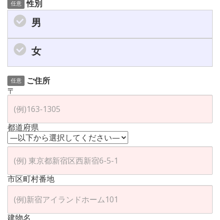
性別
任意
男
女
ご住所
任意
〒
都道府県
市区町村番地
建物名