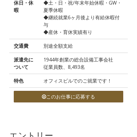
休日・休
◆土・日・祝/年末年始休暇・GW・
暇
夏季休暇
◆継続就業6ヶ月後より有給休暇付
与
◆産休・育休実績有り
交通費
別途全額支給
派遣先に
1944年創業の総合設備工事会社
ついて
従業員数、8,493名
特色
オフィスビルでのご就業です！
このお仕事に応募する
エントリー