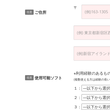
〒
ご住所
任意
※利用経験のあるも
使用可能ソフト
任意
(複数使える方は経験の長い
１：
２：
３：