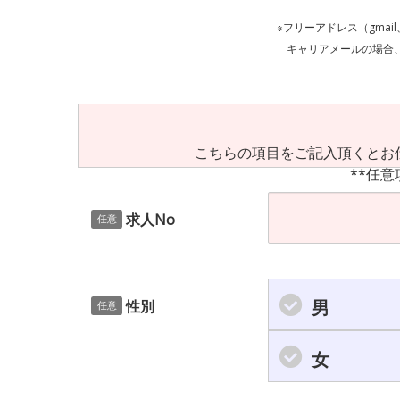
※フリーアドレス（gmai
キャリアメールの場合、ご自身の設定等
こちらの項目をご記入頂くとお
**任意
求人No
任意
男
性別
任意
女