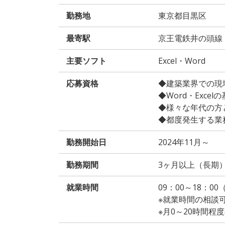
勤務地
東京都目黒区
最寄駅
京王電鉄井の頭線
主要ソフト
Excel・Word
応募資格
◆建築業界での現
◆Word・Exce
◆様々な年代の方
◆都度発生する業
勤務開始日
2024年11月～
勤務期間
3ヶ月以上（長期
就業時間
09：00～18：0
※就業時間の相談
※月0～20時間