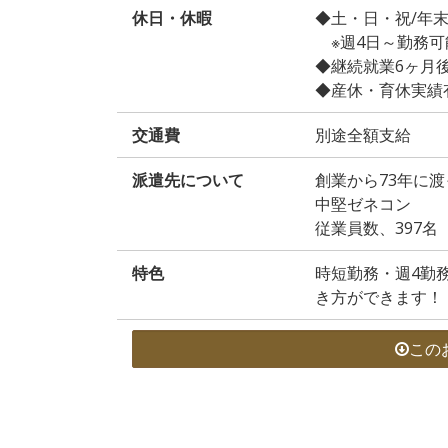
休日・休暇
◆土・日・祝/年
※週4日～勤務可
◆継続就業6ヶ月
◆産休・育休実績
交通費
別途全額支給
派遣先について
創業から73年に
中堅ゼネコン
従業員数、397名
特色
時短勤務・週4勤
き方ができます！
この