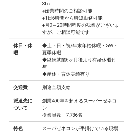
8h）
※始業時間のご相談可能
※1日6時間から時短勤務可能
※月0～20時間程度の残業がございま
すが、ご相談可能です
休日・休
◆土・日・祝/年末年始休暇・GW・
暇
夏季休暇
◆継続就業6ヶ月後より有給休暇付
与
◆産休・育休実績有り
交通費
別途全額支給
派遣先に
創業400年を超えるスーパーゼネコ
ついて
ン
従業員数、7,786名
特色
スーパゼネコンが手掛けている現場