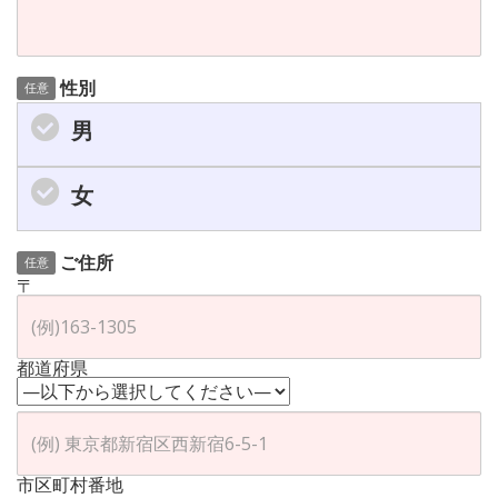
性別
任意
男
女
ご住所
任意
〒
都道府県
市区町村番地