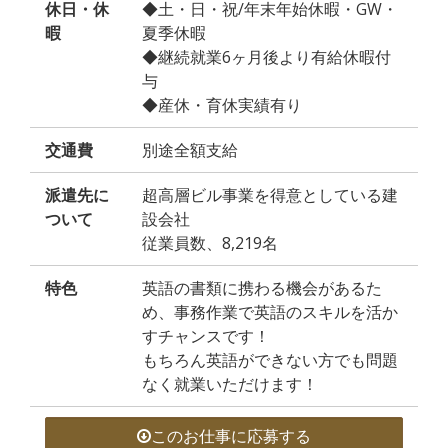
休日・休
◆土・日・祝/年末年始休暇・GW・
暇
夏季休暇
◆継続就業6ヶ月後より有給休暇付
与
◆産休・育休実績有り
交通費
別途全額支給
派遣先に
超高層ビル事業を得意としている建
ついて
設会社
従業員数、8,219名
特色
英語の書類に携わる機会があるた
め、事務作業で英語のスキルを活か
すチャンスです！
もちろん英語ができない方でも問題
なく就業いただけます！
このお仕事に応募する