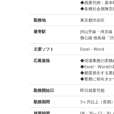
◆残業代例：基本時給
◆各種社会保険完
勤務地
東京都渋谷区
最寄駅
JR山手線・埼京
都心線 他各線「
主要ソフト
Excel・Word
応募資格
◆現場事務の実務
◆Excel・Wor
◆都度発生する業
◆業務に前向きか
勤務開始日
即日就業可能
勤務期間
3ヶ月以上（長期
就業時間
08：30～17：3