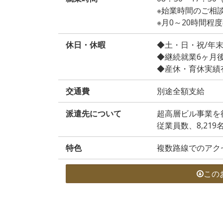
※始業時間のご相
※月0～20時間
休日・休暇
◆土・日・祝/年
◆継続就業6ヶ月
◆産休・育休実績
交通費
別途全額支給
派遣先について
超高層ビル事業を
従業員数、8,219
特色
複数路線でのアク
この