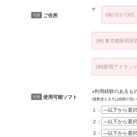
〒
ご住所
任意
※利用経験のあるも
使用可能ソフト
任意
(複数使える方は経験の長い
１：
２：
３：