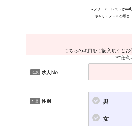
※フリーアドレス（gmai
キャリアメールの場合、ご自身の設定等
こちらの項目をご記入頂くとお
**任意
求人No
任意
男
性別
任意
女