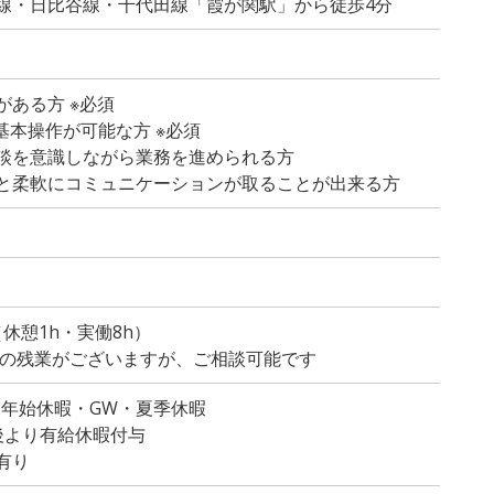
線・日比谷線・千代田線「霞が関駅」から徒歩4分
ある方 ※必須
lの基本操作が可能な方 ※必須
談を意識しながら業務を進められる方
と柔軟にコミュニケーションが取ることが出来る方
）
0（休憩1h・実働8h）
程度の残業がございますが、ご相談可能です
末年始休暇・GW・夏季休暇
後より有給休暇付与
有り