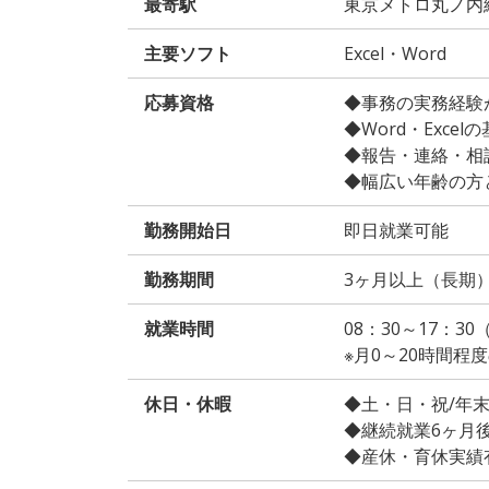
最寄駅
東京メトロ丸ノ内
主要ソフト
Excel・Word
応募資格
◆事務の実務経験が
◆Word・Exce
◆報告・連絡・相
◆幅広い年齢の方
勤務開始日
即日就業可能
勤務期間
3ヶ月以上（長期
就業時間
08：30～17：3
※月0～20時間
休日・休暇
◆土・日・祝/年
◆継続就業6ヶ月
◆産休・育休実績