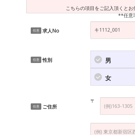
こちらの項目をご記入頂くとお
**任意
求人No
任意
男
性別
任意
女
〒
ご住所
任意