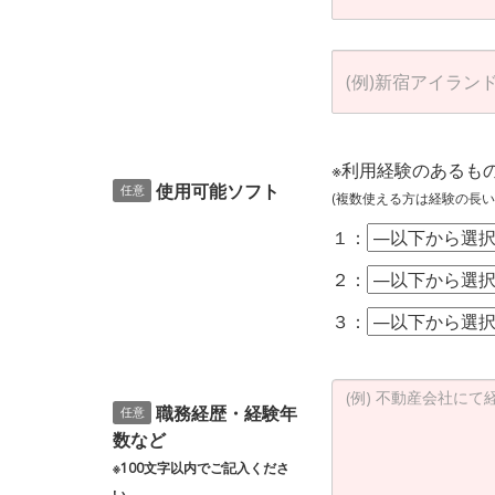
※利用経験のあるも
使用可能ソフト
任意
(複数使える方は経験の長い
１：
２：
３：
職務経歴・経験年
任意
数など
※100文字以内でご記入くださ
い。