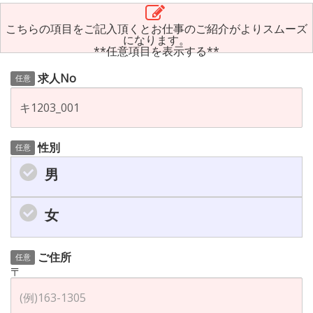
こちらの項目をご記入頂くとお仕事のご紹介がよりスムーズ
になります。
**任意項目を表示する**
求人No
任意
性別
任意
男
女
ご住所
任意
〒