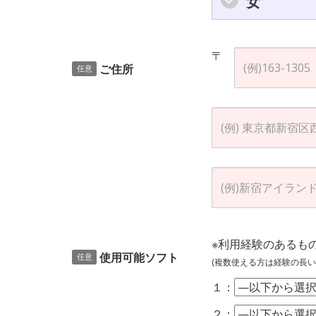
女
〒
ご住所
任意
※利用経験のあるも
使用可能ソフト
任意
(複数使える方は経験の長い
１：
２：