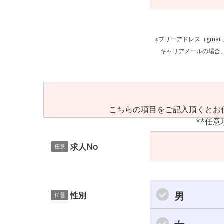
※フリーアドレス（gmai
キャリアメールの場合、ご自身の設定等
こちらの項目をご記入頂くとお
**任意
求人No
任意
男
性別
任意