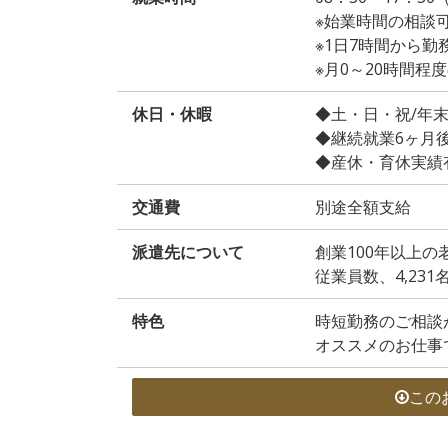
※始業時間の相談
※1日7時間から勤
※月0～20時間
休日・休暇
◆土・日・祝/年
◆継続就業6ヶ月
◆産休・育休実績
交通費
別途全額支給
派遣先について
創業100年以上の
従業員数、4,231
特色
時短勤務のご相談
オススメのお仕事
この