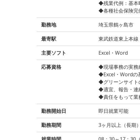
◆残業代例：基本時給
◆各種社会保険完
勤務地
埼玉県鶴ヶ島市
最寄駅
東武鉄道東上本線
主要ソフト
Excel・Word
応募資格
◆現場事務の実務
◆Excel・Wor
◆グリーンサイト
◆適宜、報告・連
◆責任をもって業
勤務開始日
即日就業可能
勤務期間
3ヶ月以上（長期
就業時間
08：30～17：3