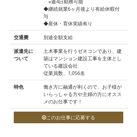
※週4日勤務可能
◆継続就業6ヶ月後より有給休暇付
与
◆産休・育休実績有り
交通費
別途全額支給
派遣先に
土木事業を行うゼネコンであり、建
ついて
築はマンション建設工事を主体とし
ている建設会社
従業員数、1,056名
特色
働き方に融通が利くので、お子様が
いらっしゃる方や主婦の方にオスス
メのお仕事です！
このお仕事に応募する