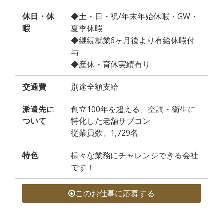
休日・休
◆土・日・祝/年末年始休暇・GW・
暇
夏季休暇
◆継続就業6ヶ月後より有給休暇付
与
◆産休・育休実績有り
交通費
別途全額支給
派遣先に
創立100年を超える、空調・衛生に
ついて
特化した老舗サブコン
従業員数、1,729名
特色
様々な業務にチャレンジできる会社
です！
このお仕事に応募する