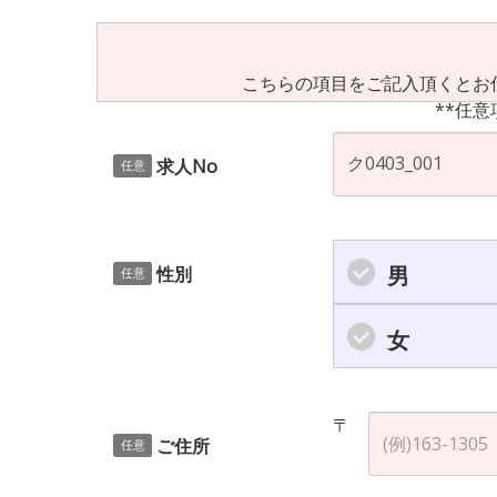
こちらの項目をご記入頂くとお
**任意
求人No
任意
男
性別
任意
女
〒
ご住所
任意