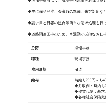
◆主に備品発注、会議時の準備、来客対応な
◆請求書と日報の照合等簡単な請求処理も行
◆道路関連工事のため、車通勤が必須なお仕
分野
現場事務
職種
現場事務
雇用形態
派遣
給与
時給1,250円～1
◆月収例：時給1,400
◆残業代例：基本時給
◆各種社会保険完