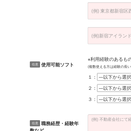
※利用経験のあるも
使用可能ソフト
任意
(複数使える方は経験の長い
１：
２：
３：
職務経歴・経験年
任意
数など