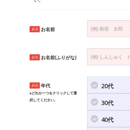
お名前
必須
お名前(ふりがな)
必須
20代
年代
必須
※どれか一つをクリックして選
択してください。
30代
40代