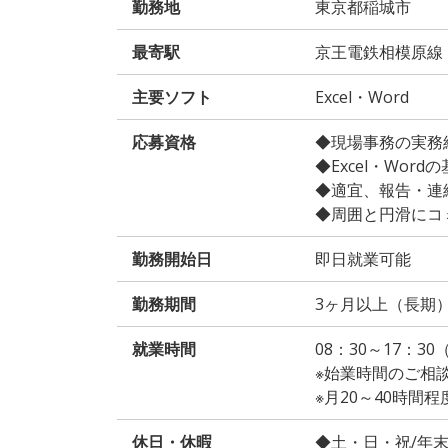
勤務地
東京都稲城市
最寄駅
京王電鉄相模原線
主要ソフト
Excel・Word
応募資格
◆現場事務の実務経
◆Excel・Word
◆適宜、報告・連
◆周囲と円滑にコ
勤務開始日
即日就業可能
勤務期間
3ヶ月以上（長期
就業時間
08：30～17：3
※始業時間のご相
※月20～40時間
休日・休暇
◆土・日・祝/年