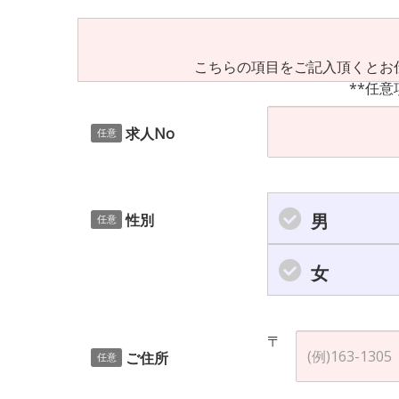
こちらの項目をご記入頂くとお
**任意
求人No
任意
男
性別
任意
女
〒
ご住所
任意