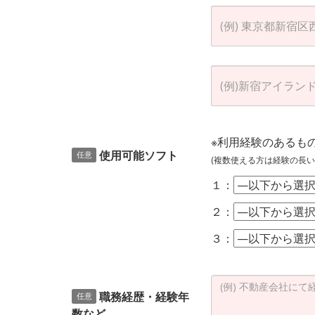
※利用経験のあるも
使用可能ソフト
任意
(複数使える方は経験の長い
１：
２：
３：
職務経歴・経験年
任意
数など