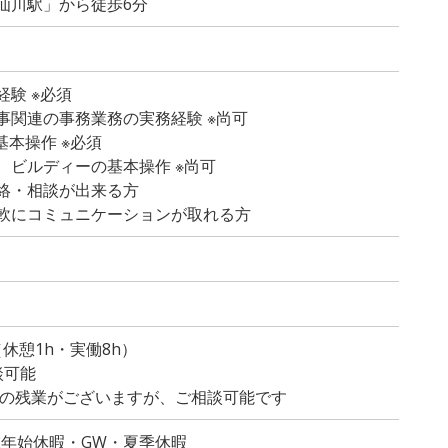
仙川駅」から徒歩6分
験 ※必須
事関連の事務業務の実務経験 ※尚可
の基本操作 ※必須
、ビルディーの基本操作 ※尚可
絡・相談が出来る方
軟にコミュニケーションが取れる方
）
0（休憩1h・実働8h）
談可能
程度の残業がございますが、ご相談可能です
末年始休暇・GW・夏季休暇