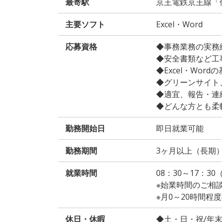
最寄駅
京王電鉄京王線「
主要ソフト
Excel・Word
応募資格
◆事務業務の実務経
◆安全書類など工
◆Excel・Word
◆グリーンサイト
◆適宜、報告・連
◆どんな方とも柔
勤務開始日
即日就業可能
勤務期間
3ヶ月以上（長期
就業時間
08：30～17：3
※始業時間のご相
※月0～20時間
休日・休暇
◆土・日・祝/年