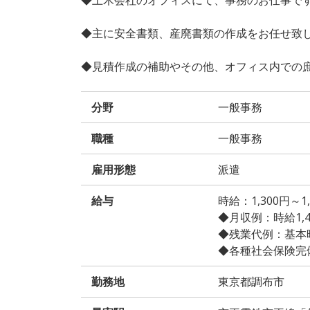
◆主に安全書類、産廃書類の作成をお任せ致
◆見積作成の補助やその他、オフィス内での
分野
一般事務
職種
一般事務
雇用形態
派遣
給与
時給：1,300円～
◆月収例：時給1,400
◆残業代例：基本時給
◆各種社会保険完
勤務地
東京都調布市