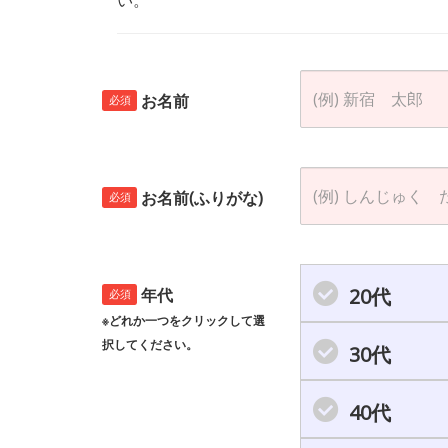
お名前
必須
お名前(ふりがな)
必須
20代
年代
必須
※どれか一つをクリックして選
択してください。
30代
40代