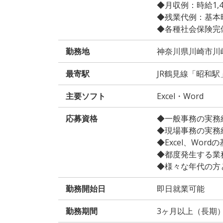
◆月収例：時給1,400
◆残業代例：基本時給
◆各種社会保険完
勤務地
神奈川県川崎市川
最寄駅
JR鶴見線「昭和駅
主要ソフト
Excel・Word
応募資格
◆一般事務の実務経
◆現場事務の実務経
◆Excel、Word
◆都度発生する業
◆様々な年代の方
勤務開始日
即日就業可能
勤務期間
3ヶ月以上（長期