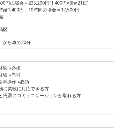
円の場合＝235,200円(1,400円×8h×21日)
1,400円・10時間の場合＝17,500円
備
崎区
」から車で20分
験 ※必須
験 ※尚可
の基本操作 ※必須
務に柔軟に対応できる方
と円滑にコミュニケーションが取れる方
）