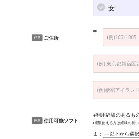
女
〒
ご住所
任意
※利用経験のあるも
使用可能ソフト
任意
(複数使える方は経験の長い
１：