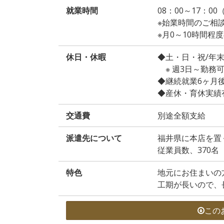
就業時間
08：00～17：0
※始業時間のご相
※月0～10時間
休日・休暇
◆土・日・祝/年
※ 週3日～勤務
◆継続就業6ヶ月
◆産休・育休実績
交通費
別途全額支給
派遣先について
福井県に本店を置
従業員数、370名
特色
地元にお住まいの
工期が長いので、
この