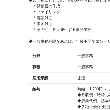
＊見積書の作成
＊ファイリング
＊電話対応
＊来客対応
＊その他、都度発生する事務業務
◆一般事務経験があれば、年齢不問でエント
分野
一般事務
職種
一般事務
雇用形態
派遣
給与
時給：1,200円～
◆月収例：時給1,400
◆残業代例：基本時給
◆各種社会保険完