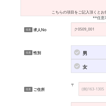
こちらの項目をご記入頂くとお
**任意
求人No
任意
男
性別
任意
女
〒
ご住所
任意