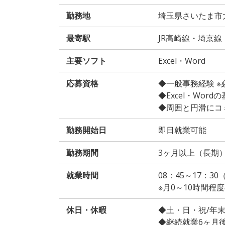
勤務地
埼玉県さいたま市
最寄駅
JR高崎線・埼京
主要ソフト
Excel・Word
応募資格
◆一般事務経験 ※
◆Excel・Word
◆周囲と円滑にコ
勤務開始日
即日就業可能
勤務期間
3ヶ月以上（長期
就業時間
08：45～17：30
※月0～10時間程
休日・休暇
◆土・日・祝/年
◆継続就業6ヶ月