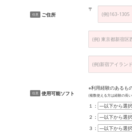
〒
ご住所
任意
※利用経験のあるも
使用可能ソフト
任意
(複数使える方は経験の長い
１：
２：
３：