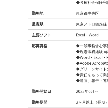
◆各種社会保険完
勤務地
東京都中央区
最寄駅
東京メトロ銀座線
主要ソフト
Excel・Word
応募資格
◆一般事務含む事
◆現場事務経験 ※
◆Word・Excel・
◆Adobe Acrob
◆グリーンサイト
◆責任をもって業
◆適宜、報告・連
勤務開始日
2025年6月～
勤務期間
3ヶ月以上（長期