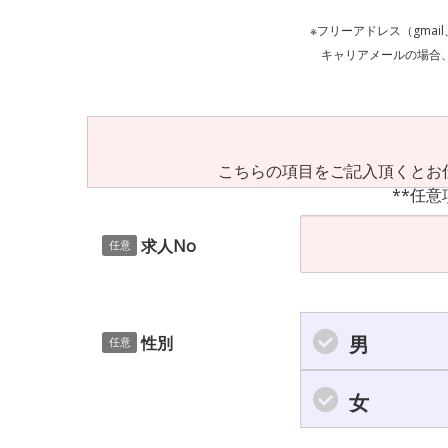
※フリーアドレス（gmai
キャリアメールの場合、ご自身の設定等
こちらの項目をご記入頂くとお
**任意
求人No
任意
男
性別
任意
女