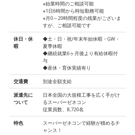
※始業時間のご相談可能
※1日6時間から時短勤務可能
※月0～20時間程度の残業がございま
すが、ご相談可能です
休日・休
◆土・日・祝/年末年始休暇・GW・
暇
夏季休暇
◆継続就業6ヶ月後より有給休暇付
与
◆産休・育休実績有り
交通費
別途全額支給
派遣先に
日本全国の大規模工事を広く手がけ
ついて
るスーパーゼネコン
従業員数、8,720名
特色
スーパーゼネコンで経験が積めるチ
ャンス！