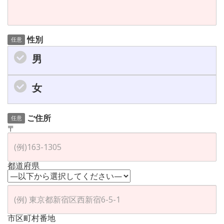
性別
任意
男
女
ご住所
任意
〒
都道府県
市区町村番地