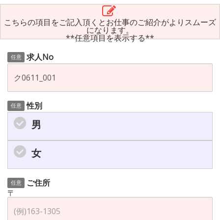
こちらの項目をご記入頂くとお仕事のご紹介がよりスムーズ
になります。
**任意項目を表示する**
求人No
任意
性別
任意
男
女
ご住所
任意
〒