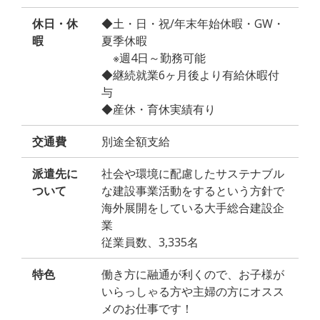
休日・休
◆土・日・祝/年末年始休暇・GW・
暇
夏季休暇
※週4日～勤務可能
◆継続就業6ヶ月後より有給休暇付
与
◆産休・育休実績有り
交通費
別途全額支給
派遣先に
社会や環境に配慮したサステナブル
ついて
な建設事業活動をするという方針で
海外展開をしている大手総合建設企
業
従業員数、3,335名
特色
働き方に融通が利くので、お子様が
いらっしゃる方や主婦の方にオスス
メのお仕事です！