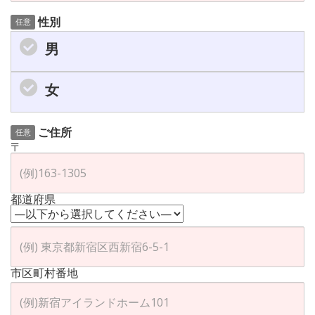
性別
任意
男
女
ご住所
任意
〒
都道府県
市区町村番地