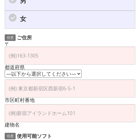
男
女
ご住所
任意
〒
都道府県
市区町村番地
建物名
使用可能ソフト
任意