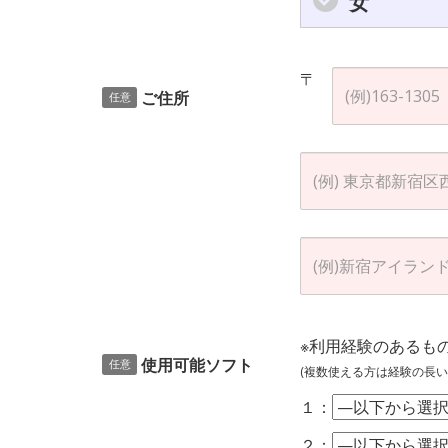
女
〒
ご住所
任意
※利用経験のあるも
使用可能ソフト
任意
(複数使える方は経験の長い
１：
２：