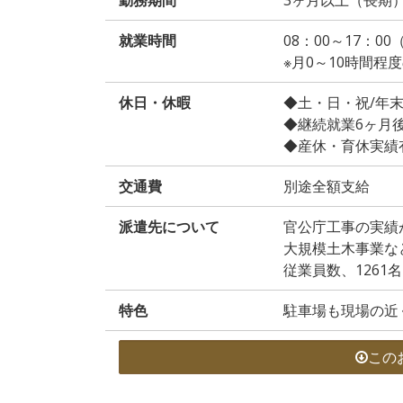
就業時間
08：00～17：0
※月0～10時間
休日・休暇
◆土・日・祝/年
◆継続就業6ヶ月
◆産休・育休実績
交通費
別途全額支給
派遣先について
官公庁工事の実績
大規模土木事業な
従業員数、1261名
特色
駐車場も現場の近
この