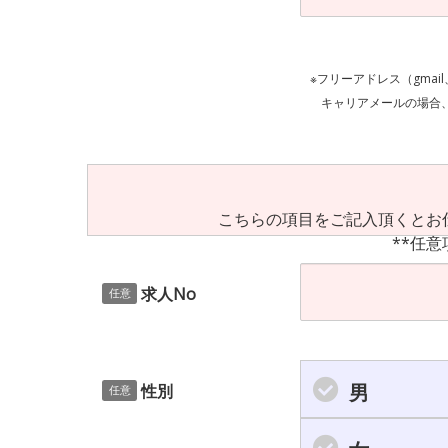
※フリーアドレス（gmai
キャリアメールの場合、ご自身の設定等
こちらの項目をご記入頂くとお
**任意
求人No
任意
男
性別
任意