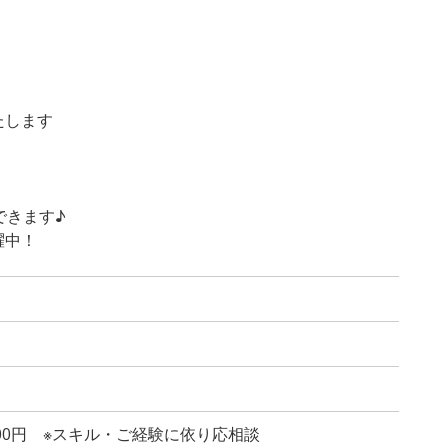
たします
できます♪
躍中！
,500円 ※スキル・ご経験に依り応相談