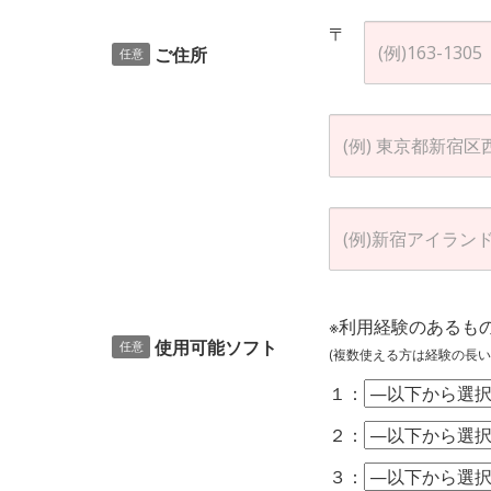
〒
ご住所
任意
※利用経験のあるも
使用可能ソフト
任意
(複数使える方は経験の長い
１：
２：
３：