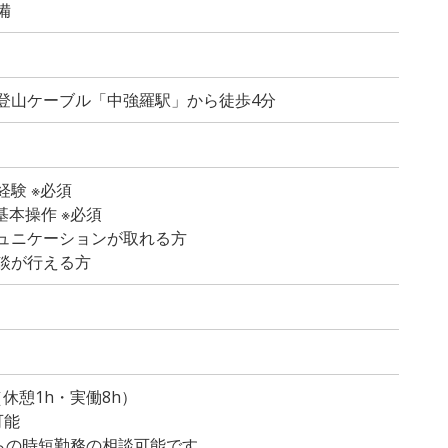
備
登山ケーブル「中強羅駅」から徒歩4分
験 ※必須
の基本操作 ※必須
ュニケーションが取れる方
談が行える方
）
0（休憩1h・実働8h）
可能
からの時短勤務の相談可能です