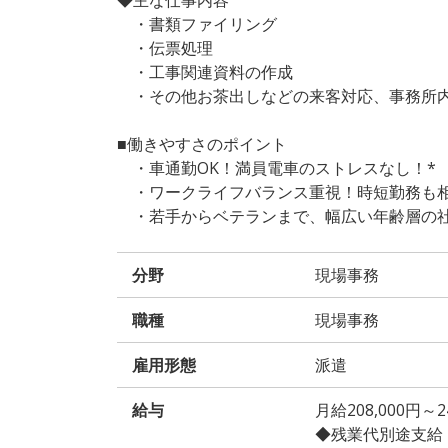
・書類ファイリング
・伝票処理
・工事関連資料の作成
・その他お茶出しなどの来客対応、事務所内
■働きやすさのポイント
・車通勤OK！満員電車のストレスなし！*
・ワークライフバランス重視！時短勤務も相
・若手からベテランまで、幅広い年齢層の社
分野
現場事務
職種
現場事務
雇用形態
派遣
給与
月給208,000円
◆残業代別途支給