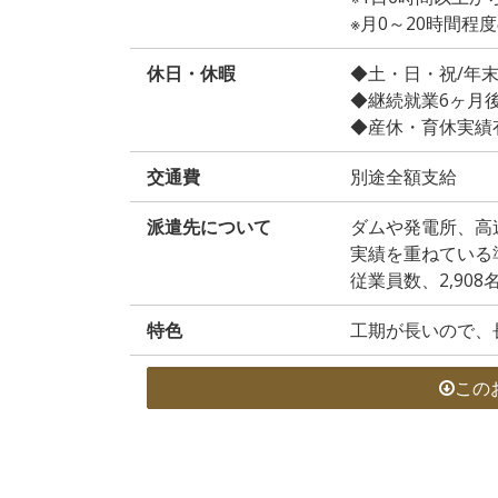
※月0～20時間
休日・休暇
◆土・日・祝/年
◆継続就業6ヶ月
◆産休・育休実績
交通費
別途全額支給
派遣先について
ダムや発電所、高
実績を重ねている
従業員数、2,908
特色
工期が長いので、
この