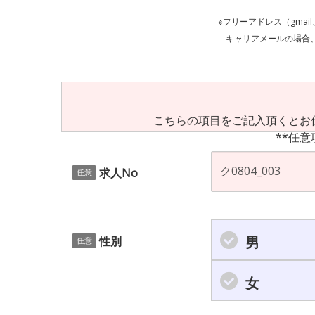
※フリーアドレス（gmai
キャリアメールの場合、ご自身の設定等
こちらの項目をご記入頂くとお
**任意
求人No
任意
男
性別
任意
女