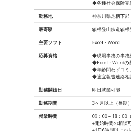
◆各種社会保険完
勤務地
神奈川県足柄下郡
最寄駅
箱根登山鉄道箱根
主要ソフト
Excel・Word
応募資格
◆現場事務の事務経
◆Excel・Word
◆年齢問わずコミ
◆適宜報告連絡相
勤務開始日
即日就業可能
勤務期間
3ヶ月以上（長期
就業時間
09：00～18：0
※開始時間の相談
※1日6時間以上