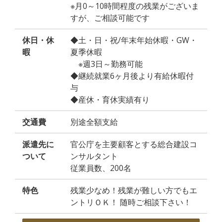
※月0～10時間程度の残業がございま
すが、ご相談可能です
休日・休
◆土・日・祝/年末年始休暇・GW・
暇
夏季休暇
※週3日～勤務可能
◆継続就業6ヶ月後より有給休暇付
与
◆産休・育休実績有り
交通費
別途全額支給
派遣先に
官公庁を主要顧客とする総合建設コ
ついて
ンサルタント
従業員数、200名
特色
残業少なめ！残業が難しい方でもエ
ントリＯＫ！ 随時ご相談下さい！