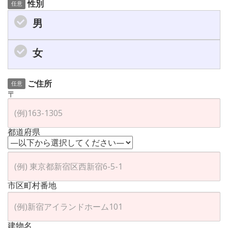
性別
任意
男
女
ご住所
任意
〒
都道府県
市区町村番地
建物名