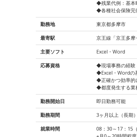
◆残業代例：基本時給
◆各種社会保険完
勤務地
東京都多摩市
最寄駅
京王線「京王多摩
主要ソフト
Excel・Word
応募資格
◆現場事務の経験 
◆Excel・Word
◆正確かつ効率的
◆都度発生する業
勤務開始日
即日勤務可能
勤務期間
3ヶ月以上（長期
就業時間
08：30～17：15
※月0～20時間