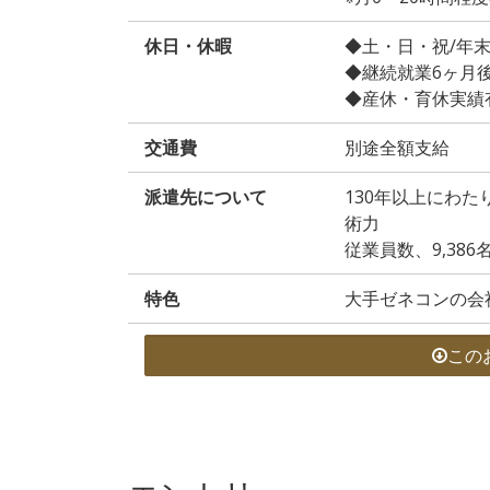
休日・休暇
◆土・日・祝/年
◆継続就業6ヶ月
◆産休・育休実績
交通費
別途全額支給
派遣先について
130年以上にわ
術力
従業員数、9,386
特色
大手ゼネコンの会
この