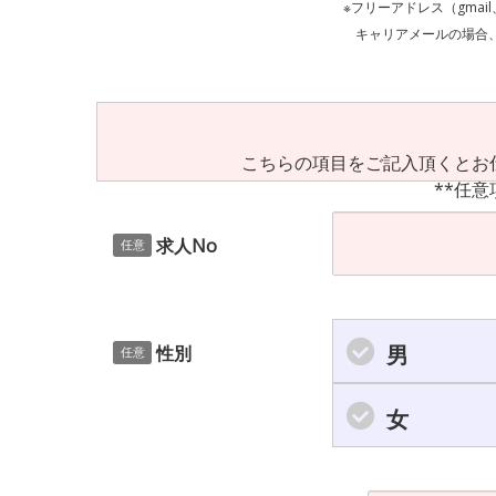
※フリーアドレス（gmai
キャリアメールの場合、ご自身の設定等
こちらの項目をご記入頂くとお
**任意
求人No
任意
男
性別
任意
女