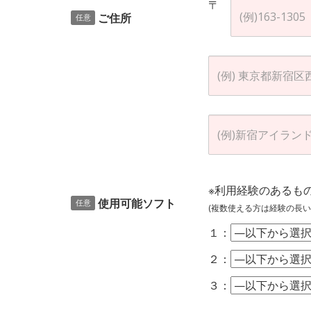
〒
ご住所
任意
※利用経験のあるも
使用可能ソフト
任意
(複数使える方は経験の長い
１：
２：
３：