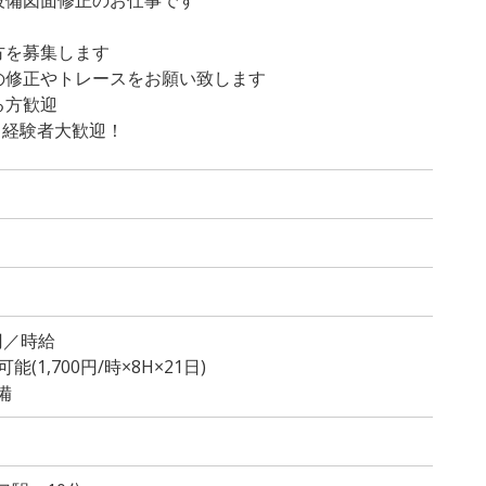
！
方を募集します
の修正やトレースをお願い致します
る方歓迎
ト経験者大歓迎！
0円／時給
(1,700円/時×8H×21日)
備