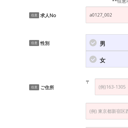
**任意
求人No
任意
男
性別
任意
女
〒
ご住所
任意