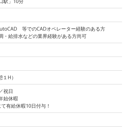
口駅」10分
／AutoCAD 等でのCADオペレーター経験のある方
調・給排水などの業界経験がある方尚可
）
休憩１H）
／祝日
年始休暇
にて有給休暇10日付与！