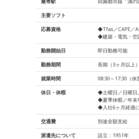
最寄駅
田園都市線「溝の
主要ソフト
応募資格
◆Tfas／CAPE
◆建築・電気・空
勤務開始日
即日勤務可能
勤務期間
長期（3ヶ月以上
就業時間
08:30～17:30（
休日・休暇
◆土曜日／日曜日
◆夏季休暇／年末
◆入社6ヶ月経過
交通費
別途全額支給
派遣先について
設立：1951年