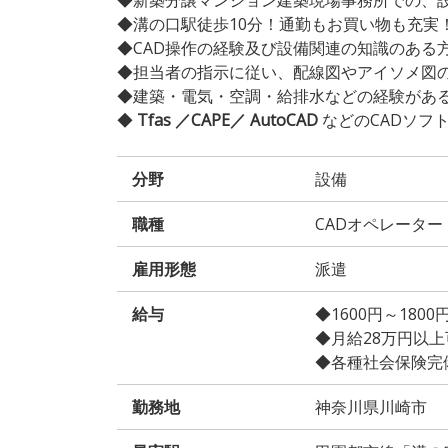
◆溝の口駅徒歩10分！通勤もお買い物も充実
◆CAD操作の経験及び設備関連の知識のある
◆担当者の指示に従い、配線図やアイソメ図
◆建築・電気・空調・給排水などの経験があ
◆
Tfas ／CAPE／ AutoCAD
などのCADソフ
分野
設備
職種
CADオペレーター
雇用形態
派遣
給与
◆1600円～180
◆月給28万円以上可能
◆各種社会保険完
勤務地
神奈川県川崎市