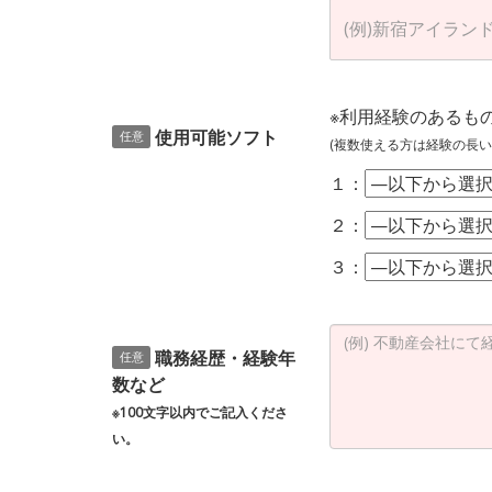
※利用経験のあるも
使用可能ソフト
任意
(複数使える方は経験の長い
１：
２：
３：
職務経歴・経験年
任意
数など
※100文字以内でご記入くださ
い。