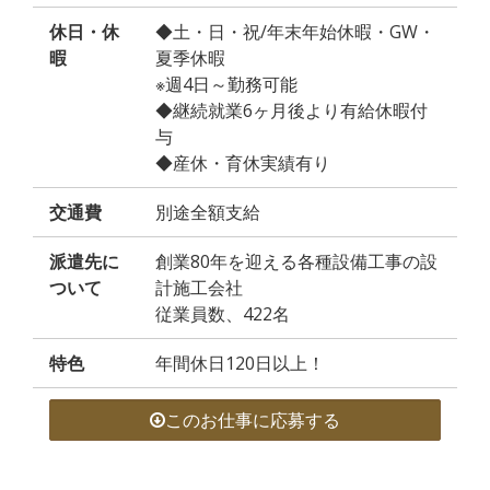
休日・休
◆土・日・祝/年末年始休暇・GW・
暇
夏季休暇
※週4日～勤務可能
◆継続就業6ヶ月後より有給休暇付
与
◆産休・育休実績有り
交通費
別途全額支給
派遣先に
創業80年を迎える各種設備工事の設
ついて
計施工会社
従業員数、422名
特色
年間休日120日以上！
このお仕事に応募する