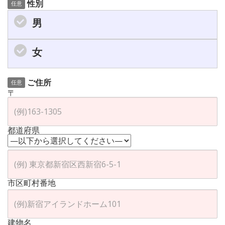
性別
任意
男
女
ご住所
任意
〒
都道府県
市区町村番地
建物名