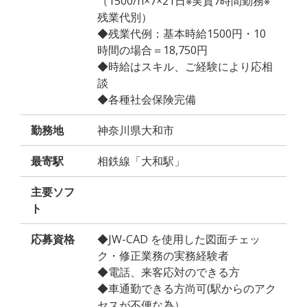
（1500/h×7×21日※実質7時間勤務※
残業代別）
◆残業代例：基本時給1500円・10
時間の場合＝18,750円
◆時給はスキル、ご経験により応相
談
◆各種社会保険完備
勤務地
神奈川県大和市
最寄駅
相鉄線「大和駅」
主要ソフ
ト
応募資格
◆JW-CAD を使用した図面チェッ
ク・修正業務の実務経験者
◆電話、来客応対のできる方
◆車通勤できる方尚可(駅からのアク
セスが不便な為）