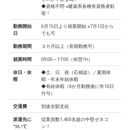
◆資格不問 ※建築系各種有資格者歓
迎！
勤務開始
6月15日より就業開始 ※7月1日から
日
でも可
勤務期間
３カ月以上（長期勤務可）
就業時間
09:00～17:00（休憩1h）
休日・休
◆土、日、祝（応相談）／夏期休
暇
暇・年末年始休暇
◆有給休暇（6か月勤務後に年10日
付与）
交通費
別途全額支給
派遣先に
従業員数1,400名超の中堅ゼネコ
ついて
ン！