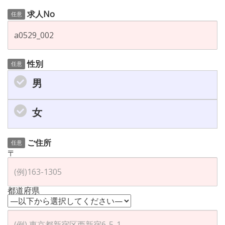
求人No
任意
性別
任意
男
女
ご住所
任意
〒
都道府県