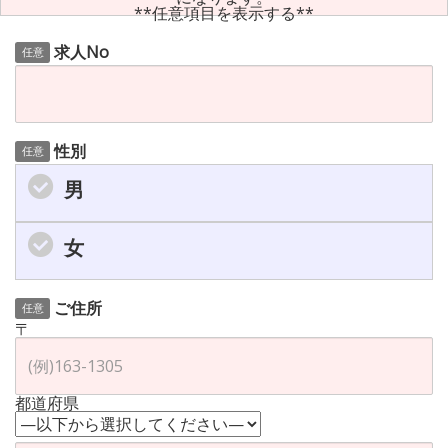
**任意項目を表示する**
求人No
任意
性別
任意
男
女
ご住所
任意
〒
都道府県