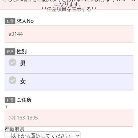
になります。
**任意項目を表示する**
求人No
任意
性別
任意
男
女
ご住所
任意
〒
都道府県