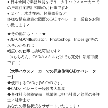
● 日本全国で業務展開を行う、大手ハウスメーカーで
の戸建住宅設計補助のお仕事です♪
● ２×４、木造在来、軽量鉄骨など
多様な構造建築の図面のCADオペレーター業務をお願
い致します♪
★その他にも・・・★
●3D-CADやIllustrator、Photoshop、InDesign等の
スキルがあれば
幅広いお仕事に挑戦可能です♪
（※もちろん、CADのスキルだけでも充分に活躍可能
です！）
【大手ハウスメーカーでの戸建住宅CADオペレータ
ー】
◆使用するCADは JW-CADです。
◆CADオペレーター経験者大募集！
◆各種社会保険完備！就業後は担当社員と顧問の弁護
士／社労士が
あなたの勤務状況をサポートいたします！