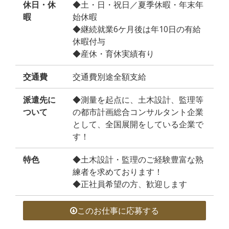
休日・休
◆土・日・祝日／夏季休暇・年末年
暇
始休暇
◆継続就業6ケ月後は年10日の有給
休暇付与
◆産休・育休実績有り
交通費
交通費別途全額支給
派遣先に
◆測量を起点に、土木設計、監理等
ついて
の都市計画総合コンサルタント企業
として、全国展開をしている企業で
す！
特色
◆土木設計・監理のご経験豊富な熟
練者を求めております！
◆正社員希望の方、歓迎します
このお仕事に応募する