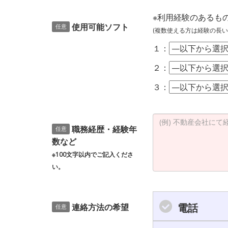
※利用経験のあるも
使用可能ソフト
任意
(複数使える方は経験の長い
１：
２：
３：
職務経歴・経験年
任意
数など
※100文字以内でご記入くださ
い。
電話
連絡方法の希望
任意