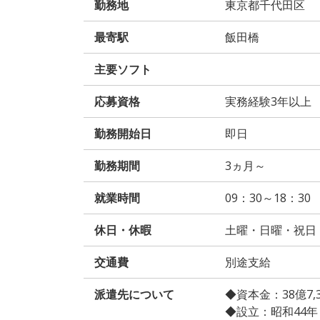
勤務地
東京都千代田区
最寄駅
飯田橋
主要ソフト
応募資格
実務経験3年以上
勤務開始日
即日
勤務期間
3ヵ月～
就業時間
09：30～18：30
休日・休暇
土曜・日曜・祝日
交通費
別途支給
派遣先について
◆資本金：38億7,
◆設立：昭和44年