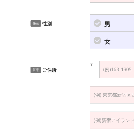
男
性別
任意
女
〒
ご住所
任意