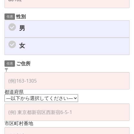
性別
任意
男
女
ご住所
任意
〒
都道府県
市区町村番地