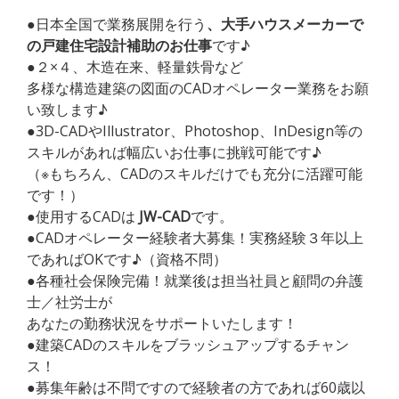
●日本全国で業務展開を行う
、大手ハウスメーカーで
の戸建住宅設計補助のお仕事
です♪
●２×４、木造在来、軽量鉄骨など
多様な構造建築の図面のCADオペレーター業務をお願
い致します♪
●3D-CADやIllustrator、Photoshop、InDesign等の
スキルがあれば幅広いお仕事に挑戦可能です♪
（※もちろん、CADのスキルだけでも充分に活躍可能
です！）
●使用するCADは
JW-CAD
です。
●CADオペレーター経験者大募集！実務経験３年以上
であればOKです♪（資格不問）
●各種社会保険完備！就業後は担当社員と顧問の弁護
士／社労士が
あなたの勤務状況をサポートいたします！
●建築CADのスキルをブラッシュアップするチャン
ス！
●募集年齢は不問ですので経験者の方であれば60歳以