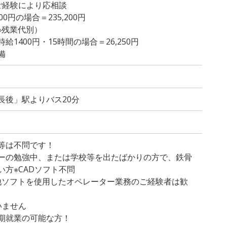
ご経験により応相談
0円の場合＝235,200円
日 ※残業代別）
1400円・15時間の場合＝26,250円
備
長後」駅よりバス20分
等は不問です！
ターの勉強中、または学校等を出たばかりの方で、鉄骨
方※CADソフト不問
の他ソフトを使用したオペレーター業務のご経験者は歓
いません
期就業の可能な方！