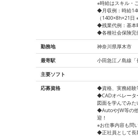
※時給はスキル・
◆月収例：時給140
（1400×8h×21
◆残業代例：基本時給
◆各種社会保険完
勤務地
神奈川県厚木市
最寄駅
小田急江ノ島線「
主要ソフト
応募資格
◆資格、実務経験
◆CADオペレー
図面を学んでみたい
◆AutoやJW等
迎！
※お仕事内容も問
◆正社員として長