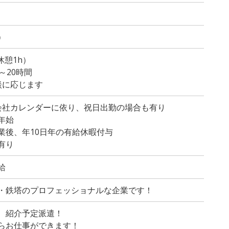
）
（休憩1h）
～20時間
談に応じます
会社カレンダーに依り、祝日出勤の場合も有り
年始
業後、年10日年の有給休暇付与
有り
給
・鉄塔のプロフェッショナルな企業です！
、紹介予定派遣！
らお仕事ができます！