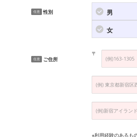
男
性別
任意
女
〒
ご住所
任意
※利用経験のあるも