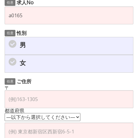
求人No
任意
性別
任意
男
女
ご住所
任意
〒
都道府県