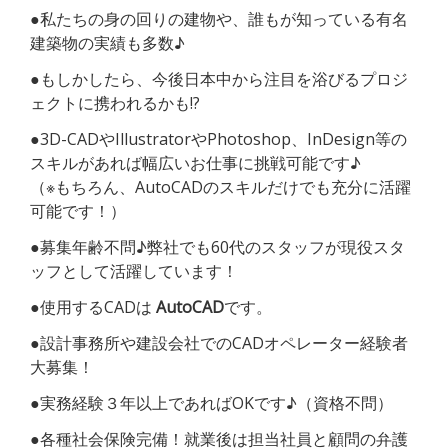
●私たちの身の回りの建物や、誰もが知っている有名
建築物の実績も多数♪
●もしかしたら、今後日本中から注目を浴びるプロジ
ェクトに携われるかも!?
●3D-CADやIllustratorやPhotoshop、InDesign等の
スキルがあれば幅広いお仕事に挑戦可能です♪
（※もちろん、AutoCADのスキルだけでも充分に活躍
可能です！）
●募集年齢不問♪弊社でも60代のスタッフが現役スタ
ッフとして活躍しています！
●使用するCADは
AutoCAD
です。
●設計事務所や建設会社でのCADオペレーター経験者
大募集！
●実務経験３年以上であればOKです♪（資格不問）
●各種社会保険完備！就業後は担当社員と顧問の弁護