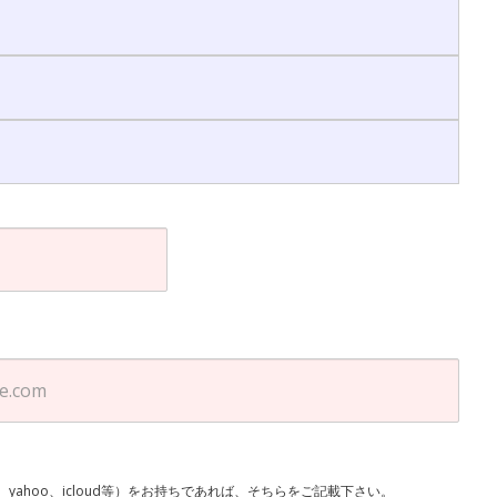
l、yahoo、icloud等）をお持ちであれば、そちらをご記載下さい。