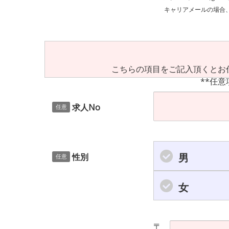
キャリアメールの場合、ご自身の設定等
こちらの項目をご記入頂くとお
**任意
求人No
任意
男
性別
任意
女
〒