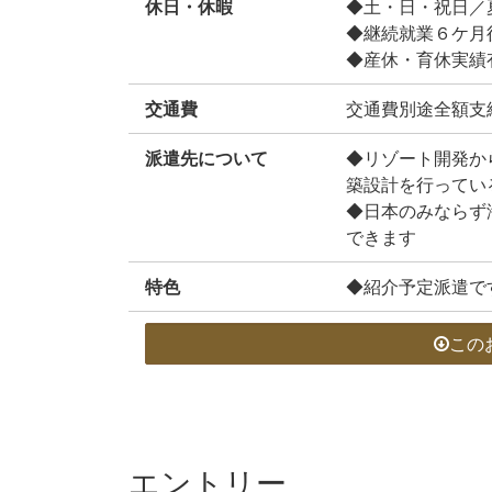
休日・休暇
◆土・日・祝日／
◆継続就業６ケ月
◆産休・育休実績
交通費
交通費別途全額支
派遣先について
◆リゾート開発か
築設計を行ってい
◆日本のみならず
できます
特色
◆紹介予定派遣で
この
エントリー