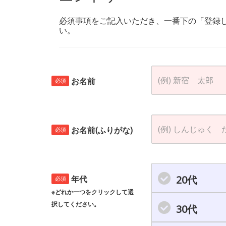
必須事項をご記入いただき、一番下の「登録
い。
お名前
必須
お名前(ふりがな)
必須
20代
年代
必須
※どれか一つをクリックして選
択してください。
30代