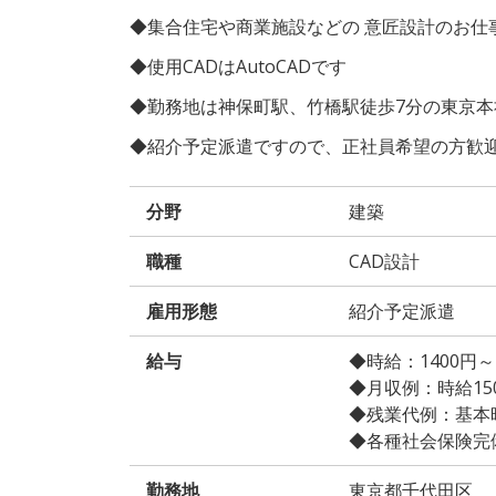
◆集合住宅や商業施設などの 意匠設計のお仕
◆使用CADはAutoCADです
◆勤務地は神保町駅、竹橋駅徒歩7分の東京本
◆紹介予定派遣ですので、正社員希望の方歓
分野
建築
職種
CAD設計
雇用形態
紹介予定派遣
給与
◆時給：1400円
◆月収例：時給150
◆残業代例：基本時給
◆各種社会保険完
勤務地
東京都千代田区