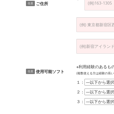
ご住所
任意
※利用経験のあるも
使用可能ソフト
任意
(複数使える方は経験の長い
１：
２：
３：