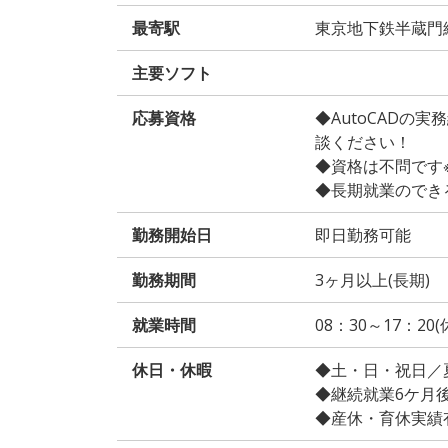
最寄駅
東京地下鉄半蔵門
主要ソフト
応募資格
◆AutoCADの
談ください！
◆資格は不問です
◆長期就業のでき
勤務開始日
即日勤務可能
勤務期間
3ヶ月以上(長期)
就業時間
08：30～17：20(
休日・休暇
◆土・日・祝日／
◆継続就業6ケ月後
◆産休・育休実績