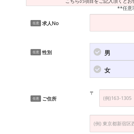
こちらの項目をご記入頂くとお
**任意
求人No
任意
男
性別
任意
女
〒
ご住所
任意