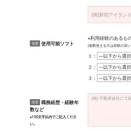
※利用経験のあるも
使用可能ソフト
任意
(複数使える方は経験の長い
１：
２：
３：
職務経歴・経験年
任意
数など
※100文字以内でご記入くださ
い。