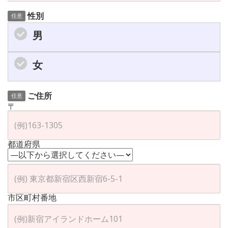
性別
任意
男
女
ご住所
任意
〒
都道府県
市区町村番地