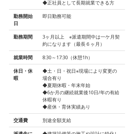
◆正社員として長期就業できる方
勤務開始
即日勤務可能
日
勤務期間
3ヶ月以上 ※派遣期間中は一ケ月契
約になります（最長６ヶ月）
就業時間
8:30～17:30（休憩1h）
休日・休
◆土・日・祝日※現場により変更の
暇
場合有り
◆夏期休暇・年末年始
◆6か月の継続就業後10日/年の有給
休暇有り
◆産休・育休実績あり
交通費
別途全額支給
派遣先に
◆建築設備等の施工や設計に特化し