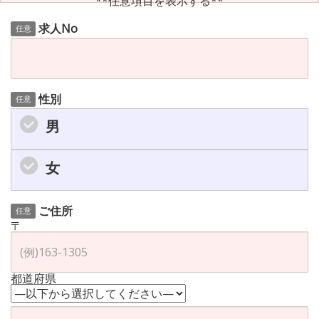
**任意項目を表示する**
求人No
任意
性別
任意
男
女
ご住所
任意
〒
都道府県