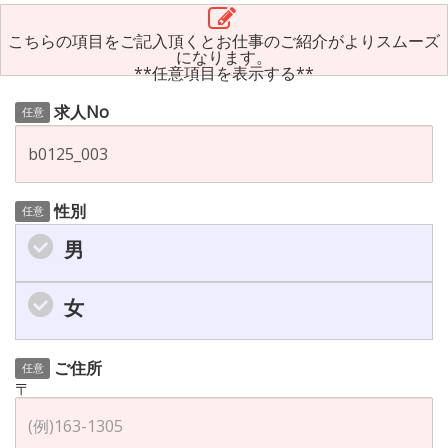
こちらの項目をご記入頂くとお仕事のご紹介がよりスムーズ
になります。
**任意項目を表示する**
求人No
任意
性別
任意
男
女
ご住所
任意
〒