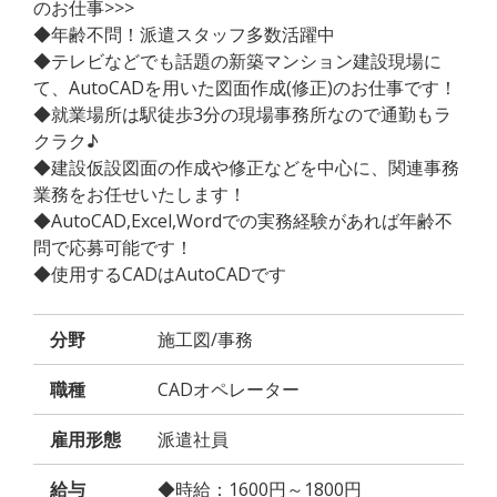
のお仕事>>>
◆年齢不問！派遣スタッフ多数活躍中
◆テレビなどでも話題の新築マンション建設現場に
て、AutoCADを用いた図面作成(修正)のお仕事です！
◆就業場所は駅徒歩3分の現場事務所なので通勤もラ
クラク♪
◆建設仮設図面の作成や修正などを中心に、関連事務
業務をお任せいたします！
◆AutoCAD,Excel,Wordでの実務経験があれば年齢不
問で応募可能です！
◆使用するCADはAutoCADです
分野
施工図/事務
職種
CADオペレーター
雇用形態
派遣社員
給与
◆時給：1600円～1800円