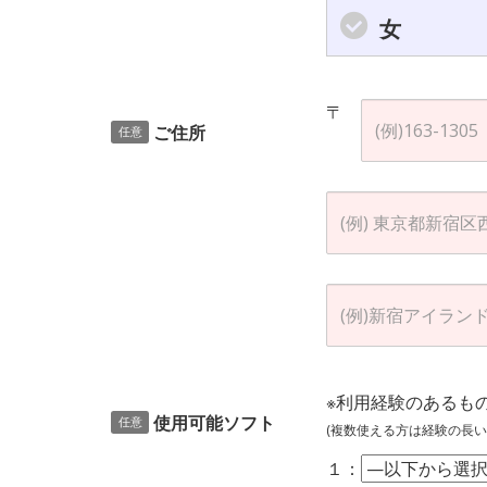
女
〒
ご住所
任意
※利用経験のあるも
使用可能ソフト
任意
(複数使える方は経験の長い
１：