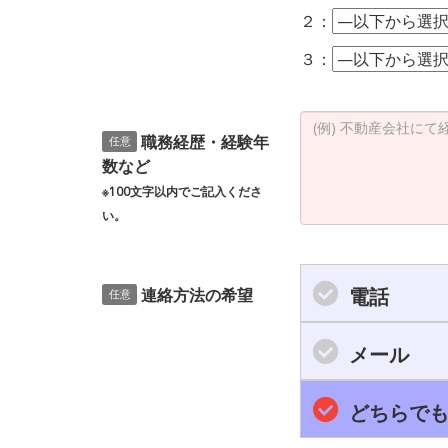
２：
３：
職務経歴・経験年
任意
数など
※100文字以内でご記入くださ
い。
電話
連絡方法の希望
任意
メール
どちらで