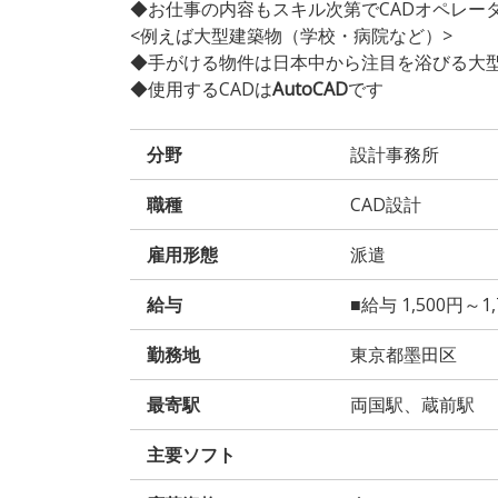
◆お仕事の内容もスキル次第でCADオペレー
<例えば大型建築物（学校・病院など）>
◆手がける物件は日本中から注目を浴びる大
◆使用するCADは
AutoCAD
です
分野
設計事務所
職種
CAD設計
雇用形態
派遣
給与
■給与 1,500円～1
勤務地
東京都墨田区
最寄駅
両国駅、蔵前駅
主要ソフト